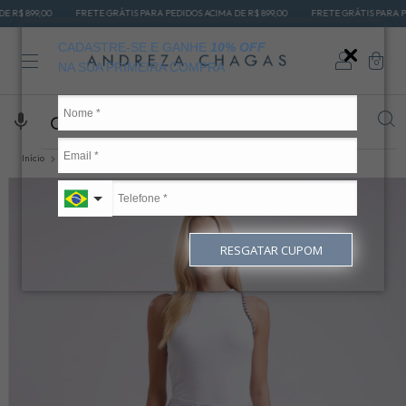
FRETE GRÁTIS PARA PEDIDOS ACIMA DE R$ 899,00
FRETE GRÁTIS PARA PEDIDOS ACIMA 
CADASTRE-SE E GANHE
10% OFF
0
NA SUA PRIMEIRA COMPRA
Início
CALÇAS JEANS
CALÇA RETA
Calça Jeans Reta Feminina Olga
RESGATAR CUPOM