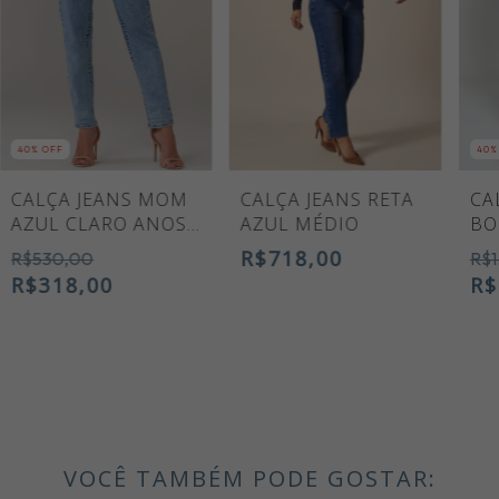
40
% OFF
40
%
CALÇA JEANS MOM
CALÇA JEANS RETA
CA
AZUL CLARO ANOS
AZUL MÉDIO
BO
80
R$718,00
R$530,00
R$1
R$318,00
R$
VOCÊ TAMBÉM PODE GOSTAR: