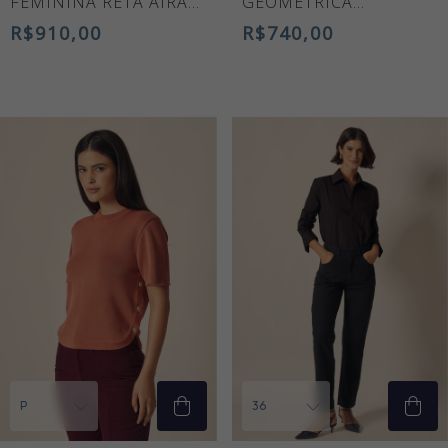
FEMININA RETA AÍRA
GEOMÉTRICA
CINZA
PREMIUM
R$910,00
R$740,00