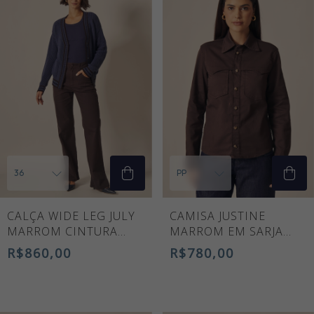
CALÇA WIDE LEG JULY
CAMISA JUSTINE
MARROM CINTURA
MARROM EM SARJA
ALTA
PREMIUM
R$860,00
R$780,00