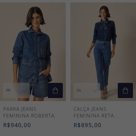
PARKA JEANS
CALÇA JEANS
FEMININA ROBERTA
FEMININA RETA
ALONGADA
NAIANE CINTURA ALTA
R$940,00
R$895,00
COM NERVURA