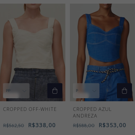
40
% OFF
40
% OFF
CROPPED OFF-WHITE
CROPPED AZUL
ANDREZA
R$338,00
R$353,00
R$562,50
R$588,00