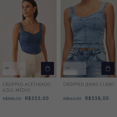
40
% OFF
40
% OFF
CROPPED ACETINADO
CROPPED JEANS CLARO
AZUL MÉDIO
R$353,00
R$338,00
R$588,00
R$562,50