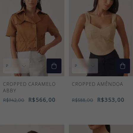
40
% OFF
40
% OFF
CROPPED CARAMELO
CROPPED AMÊNDOA
ABBY
R$566,00
R$353,00
R$942,00
R$588,00