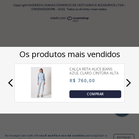
Copyright ANDREZA CHAGAS COMERCIO DE VESTUARIO E ACESSORIOS LTDA -
07605492000198 - 2026. Todos os direitos reservados.
Ao navegar por este site
você aceita o uso de cookies
para agilizar a
ENTENDI