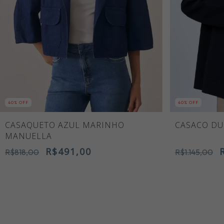
40
% OFF
40
% OFF
CASAQUETO AZUL MARINHO
CASACO DU
MANUELLA
R$491,00
R$818,00
R$1.145,00