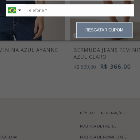
RESGATAR CUPOM
40% OFF
EMININA AZUL AYANNE
BERMUDA JEANS FEMINI
AZUL CLARO
R$ 366,00
R$ 609,00
L
DÚVIDAS E INFORMAÇÕES
POLÍTICA DE FRETES
SSA LOJA!
POLÍTICA DE PRIVACIDADE