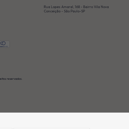
Rua Lopes Amaral, 168 - Bairro Vila Nova
Conceição - São Paulo-SP
itos reservados.