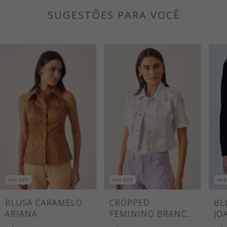
SUGESTÕES PARA VOCÊ
40
% OFF
40
% OFF
40
%
BLUSA CARAMELO
CROPPED
BL
ARIANA
FEMININO BRANCO
JO
THALITA