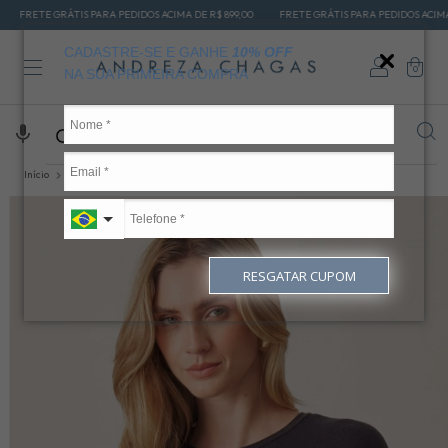
ÁTIS PARA PEDIDOS ACIMA DE R$ 899,00
FRETE GRÁTIS PARA PEDIDOS ACIMA DE R$ 899,0
CADASTRE-SE E GANHE
10% OFF
0
NA SUA PRIMEIRA COMPRA
Início
OUTLET
BLUSAS
Blusa dara preta
RESGATAR CUPOM