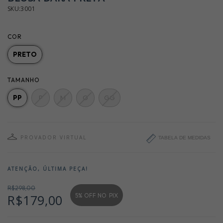
SKU:3001
COR
PRETO
TAMANHO
PP
P
M
G
GG
PROVADOR VIRTUAL
TABELA DE MEDIDAS
ATENÇÃO, ÚLTIMA PEÇA!
R$298,00
5% OFF NO
PIX
R$179,00