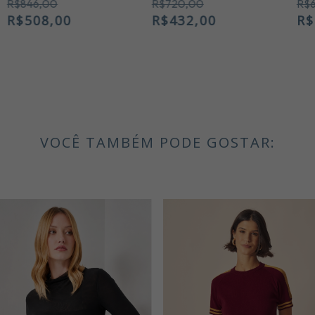
R$846,00
R$720,00
R$
R$508,00
R$432,00
R$
VOCÊ TAMBÉM PODE GOSTAR: