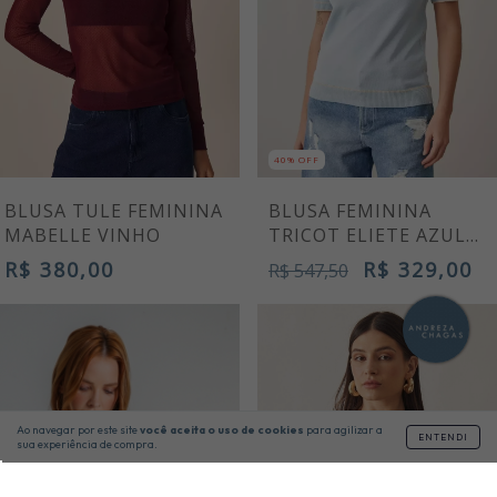
40% OFF
BLUSA TULE FEMININA
BLUSA FEMININA
MABELLE VINHO
TRICOT ELIETE AZUL
CLARO
R$ 380,00
R$ 329,00
R$ 547,50
Ao navegar por este site
você aceita o uso de cookies
para agilizar a
ENTENDI
sua experiência de compra.