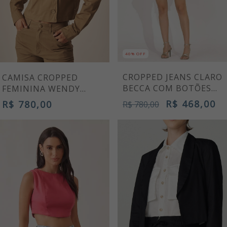
40% OFF
CROPPED JEANS CLARO
CAMISA CROPPED
BECCA COM BOTÕES
FEMININA WENDY
CRISTAL
CAQUI
R$ 468,00
R$ 780,00
R$ 780,00