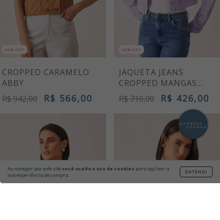
40% OFF
40% OFF
CROPPED CARAMELO
JAQUETA JEANS
ABBY
CROPPED MANGAS
LONGAS HORTÊNSIA
R$ 566,00
R$ 426,00
R$ 942,00
R$ 710,00
Ao navegar por este site
você aceita o uso de cookies
para agilizar a
ENTENDI
sua experiência de compra.