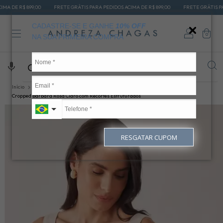
9,00
FRETE GRÁTIS PARA PEDIDOS ACIMA DE R$ 899,00
FRETE GRÁTIS PARA PEDIDOS A
CADASTRE-SE E GANHE
10% OFF
0
NA SUA PRIMEIRA COMPRA
Início
OUTLET
CROPPED
Cropped Bárbara Rosa Claro com Recortes Estruturados
RESGATAR CUPOM