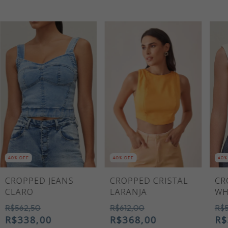
40
% OFF
40
% OFF
40
%
CROPPED JEANS
CROPPED CRISTAL
CR
CLARO
LARANJA
WH
R$562,50
R$612,00
R$5
R$338,00
R$368,00
R$