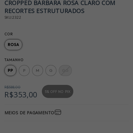
CROPPED BÁRBARA ROSA CLARO COM
RECORTES ESTRUTURADOS
SKU:2322
COR
ROSA
TAMANHO
PP
P
M
G
GG
R$588,00
5% OFF NO
PIX
R$353,00
MEIOS DE PAGAMENTO