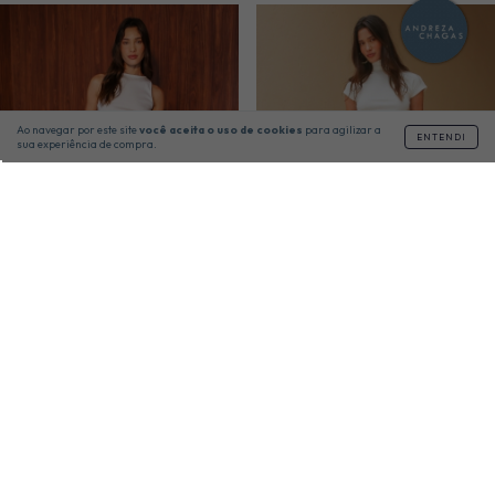
Ao navegar por este site
você aceita o uso de cookies
para agilizar a
ENTENDI
sua experiência de compra.
40% OFF
40% OFF
CALÇA JEANS RETA
CALÇA JEANS RETA
FEMININA RAISSA
FEMININA SOPHIE
R$ 491,00
R$ 743,00
R$ 818,00
R$ 1.238,00