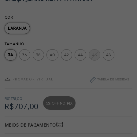
COR
LARANJA
TAMANHO
34
36
38
40
42
44
46
48
PROVADOR VIRTUAL
TABELA DE MEDIDAS
R$1.178,00
5% OFF NO
PIX
R$707,00
MEIOS DE PAGAMENTO