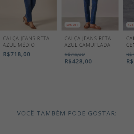
40
% OFF
40
%
CALÇA JEANS RETA
CALÇA JEANS RETA
CA
AZUL MÉDIO
AZUL CAMUFLADA
CE
WH
R$718,00
R$713,00
R$
R$428,00
R$
VOCÊ TAMBÉM PODE GOSTAR: