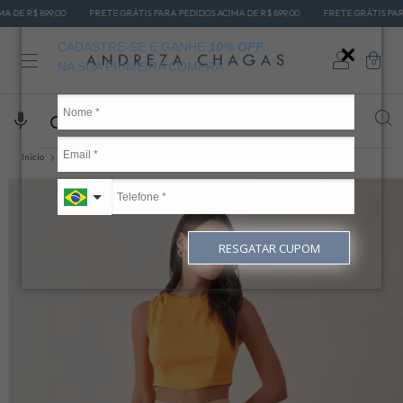
9,00
FRETE GRÁTIS PARA PEDIDOS ACIMA DE R$ 899,00
FRETE GRÁTIS PARA PEDIDOS A
CADASTRE-SE E GANHE
10% OFF
0
NA SUA PRIMEIRA COMPRA
Início
CALÇAS JEANS
CALÇA RETA
Calça Jeans Reta Taynara
RESGATAR CUPOM