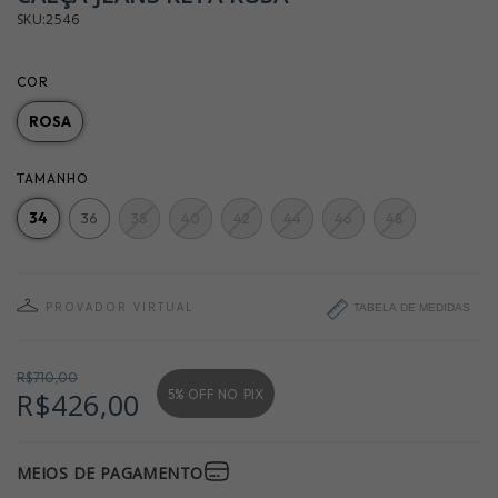
SKU:2546
COR
ROSA
TAMANHO
34
36
38
40
42
44
46
48
PROVADOR VIRTUAL
TABELA DE MEDIDAS
R$710,00
5% OFF NO
PIX
R$426,00
MEIOS DE PAGAMENTO