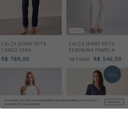
40% OFF
CALÇA JEANS RETA
CALÇA JEANS RETA
CARGO VERA
FEMININA PAMELA
R$ 789,00
R$ 546,00
R$ 910,00
Ao navegar por este site
você aceita o uso de cookies
para agilizar a
ENTENDI
sua experiência de compra.