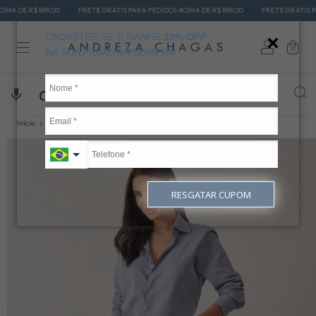
899,00
FRETE GRÁTIS PARA PEDIDOS ACIMA DE R$ 899,00
FRETE GRÁTIS PARA PEDIDO
CADASTRE-SE E GANHE
10% OFF
0
NA SUA PRIMEIRA COMPRA
Início
CALÇAS JEANS
CALÇA RETA
Calça jeans reta rosa
RESGATAR CUPOM