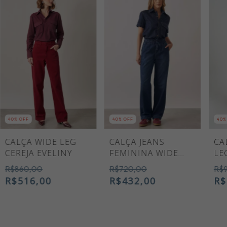
40
% OFF
40
% OFF
40
%
CALÇA WIDE LEG
CALÇA JEANS
CA
CEREJA EVELINY
FEMININA WIDE
LE
LEG DIANA AZUL
TÂ
R$860,00
R$720,00
R$
MÉDIO
R$516,00
R$432,00
R$