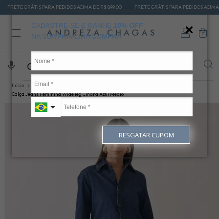
ÁTIS PARA PEDIDOS ACIMA DE R$ 899,00
FRETE GRÁTIS PARA PEDIDOS ACIMA DE R$ 899,0
CADASTRE-SE E GANHE
10% OFF
0
NA SUA PRIMEIRA COMPRA
Início
CALÇAS JEANS
CALÇA WIDE LEG
Calça Jeans Feminina Wide leg Cinara Azul Médio
RESGATAR CUPOM