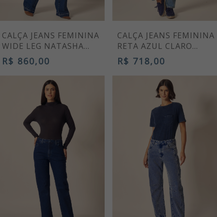
CALÇA JEANS FEMININA
CALÇA JEANS FEMININA
WIDE LEG NATASHA
RETA AZUL CLARO
CINTURA ALTA AZUL
MÉRCIA
R$ 860,00
R$ 718,00
MÉDIO