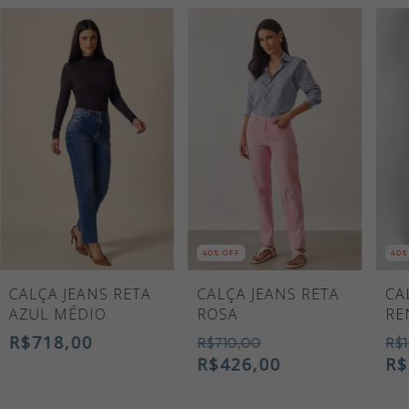
40
% OFF
40
%
CALÇA JEANS RETA
CALÇA JEANS RETA
CA
AZUL MÉDIO
ROSA
RE
R$718,00
R$710,00
R$1
R$426,00
R$