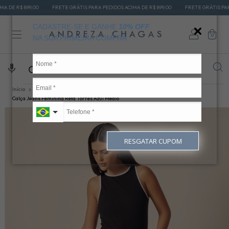
9,00
FRETE GRÁTIS PARA PEDIDOS ACIMA DE R$ 899,00
FRETE GRÁTIS PARA PEDIDOS 
CADASTRE-SE E GANHE
10% OFF
0
NA SUA PRIMEIRA COMPRA
Início
CALÇAS JEANS
CALÇA RETA
Calça Jeans Feminina Reta Torres Azul Médio
RESGATAR CUPOM