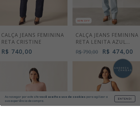
40% OFF
CALÇA JEANS FEMININA
CALÇA JEANS FEMININA
RETA CRISTINE
RETA LENITA AZUL
CLARO
R$ 740,00
R$ 474,00
R$ 790,00
Ao navegar por este site
você aceita o uso de cookies
para agilizar a
ENTENDI
sua experiência de compra.