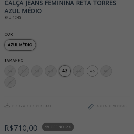
CALÇA JEANS FEMININA RETA TORRES
AZUL MÉDIO
SKU:4245
COR
AZUL MÉDIO
TAMANHO
34
36
38
40
42
44
46
48
50
PROVADOR VIRTUAL
TABELA DE MEDIDAS
R$710,00
5% OFF NO
PIX