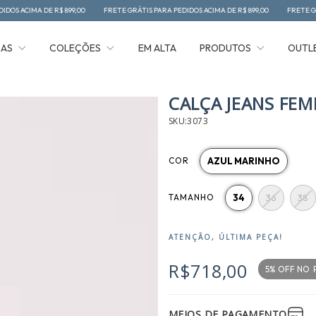
9,00
FRETE GRÁTIS PARA PEDIDOS ACIMA DE R$ 899,00
FRETE GRÁTIS PARA PEDIDOS A
ÇAS
COLEÇÕES
EM ALTA
PRODUTOS
OUTL
CALÇA JEANS FEM
SKU:3073
COR
AZUL MARINHO
TAMANHO
34
36
38
ATENÇÃO, ÚLTIMA PEÇA!
R$718,00
5% OFF NO
MEIOS DE PAGAMENTO