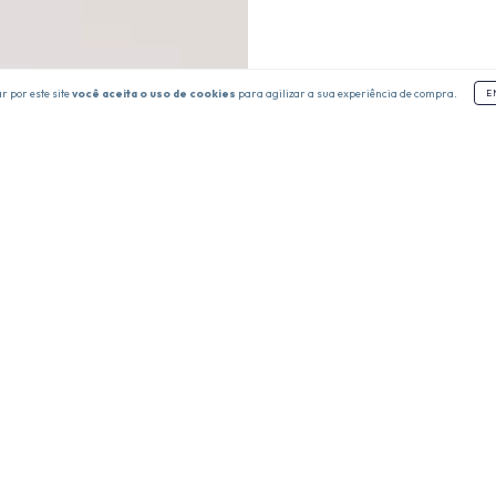
 por este site
você aceita o uso de cookies
para agilizar a sua experiência de compra.
E