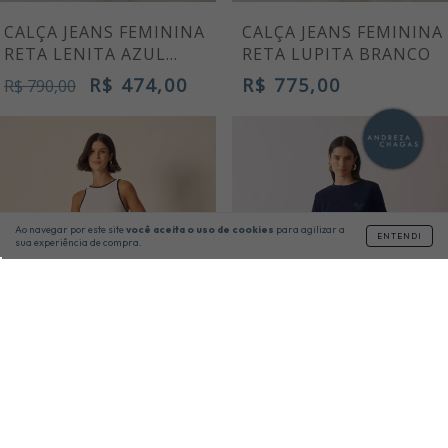
CALÇA JEANS FEMININA
CALÇA JEANS FEMININA
RETA LENITA AZUL
RETA LUPITA BRANCO
CLARO
R$ 474,00
R$ 775,00
R$ 790,00
Ao navegar por este site
você aceita o uso de cookies
para agilizar a
ENTENDI
sua experiência de compra.
40% OFF