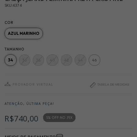
SKU:4374
COR
AZUL MARINHO
TAMANHO
34
36
38
40
42
44
46
PROVADOR VIRTUAL
TABELA DE MEDIDAS
ATENÇÃO, ÚLTIMA PEÇA!
R$740,00
5% OFF NO
PIX