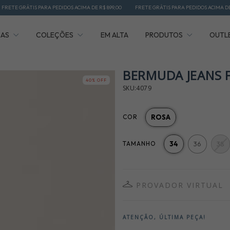
ARA PEDIDOS ACIMA DE R$ 899,00
FRETE GRÁTIS PARA PEDIDOS ACIMA DE R$ 899,00
F
ÇAS
COLEÇÕES
EM ALTA
PRODUTOS
OUTL
BERMUDA JEANS 
40
% OFF
SKU:4079
COR
ROSA
TAMANHO
34
36
38
PROVADOR VIRTUAL
ATENÇÃO, ÚLTIMA PEÇA!