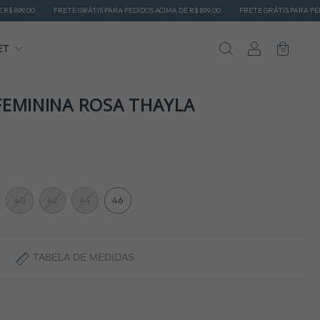
RETE GRÁTIS PARA PEDIDOS ACIMA DE R$ 899,00
FRETE GRÁTIS PARA PEDIDOS ACIMA DE R
ET
0
FEMININA ROSA THAYLA
40
42
44
46
TABELA DE MEDIDAS