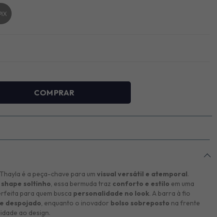
PIX
Thayla é a peça-chave para um
visual versátil e atemporal
.
e
shape soltinho
, essa bermuda traz
conforto e estilo
em uma
erfeita para quem busca
personalidade no look
. A barra à fio
e despojado
, enquanto o inovador
bolso sobreposto
na frente
lidade ao design.