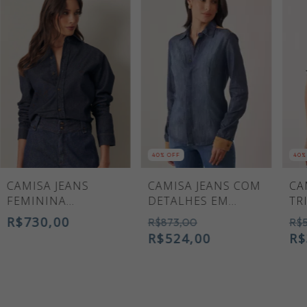
40
% OFF
40
%
CAMISA JEANS
CAMISA JEANS COM
CA
FEMININA
DETALHES EM
TR
DORALICE
SUEDE
BR
R$730,00
R$873,00
R$
R$524,00
R$