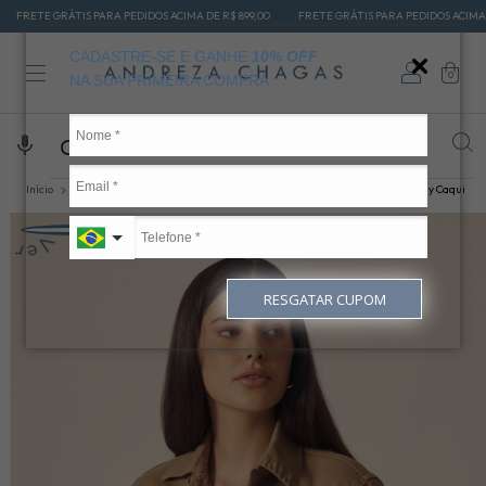
IS PARA PEDIDOS ACIMA DE R$ 899,00
FRETE GRÁTIS PARA PEDIDOS ACIMA DE R$ 899,00
CADASTRE-SE E GANHE
10% OFF
0
NA SUA PRIMEIRA COMPRA
Início
OUTROS PRODUTOS
CAMISAS
Camisa Cropped Feminina Wendy Caqui
RESGATAR CUPOM