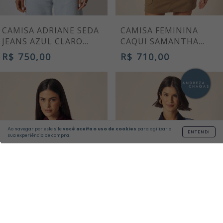
CAMISA ADRIANE SEDA
CAMISA FEMININA
JEANS AZUL CLARO
CAQUI SAMANTHA
FEMININA PREMIUM
MANGA CURTA
R$ 750,00
R$ 710,00
Ao navegar por este site
você aceita o uso de cookies
para agilizar a
ENTENDI
sua experiência de compra.