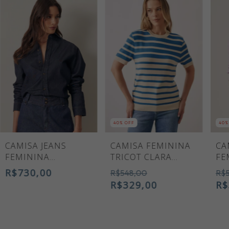
40
% OFF
40
%
CAMISA JEANS
CAMISA FEMININA
CA
FEMININA
TRICOT CLARA
FE
DORALICE
LISTRAS
R$730,00
R$548,00
R$
R$329,00
R$