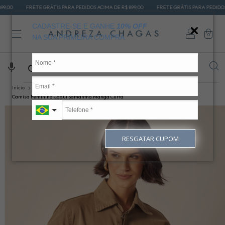
ETE GRÁTIS PARA PEDIDOS ACIMA DE R$ 899,00
FRETE GRÁTIS PARA PEDIDOS ACIMA DE R$
CADASTRE-SE E GANHE
10% OFF
0
NA SUA PRIMEIRA COMPRA
Início
OUTROS PRODUTOS
CAMISAS
Camisa Feminina Caqui Samantha Manga Curta
RESGATAR CUPOM